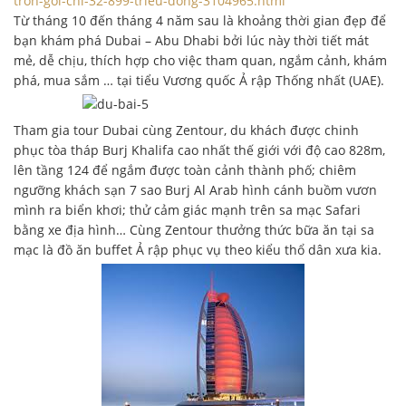
tron-goi-chi-32-899-trieu-dong-3104965.html
Từ tháng 10 đến tháng 4 năm sau là khoảng thời gian đẹp để
bạn khám phá Dubai – Abu Dhabi bởi lúc này thời tiết mát
mẻ, dễ chịu, thích hợp cho việc tham quan, ngắm cảnh, khám
phá, mua sắm … tại tiểu Vương quốc Ả rập Thống nhất (UAE).
Tham gia tour Dubai cùng Zentour, du khách được chinh
phục tòa tháp Burj Khalifa cao nhất thế giới với độ cao 828m,
lên tầng 124 để ngắm được toàn cảnh thành phố; chiêm
ngưỡng khách sạn 7 sao Burj Al Arab hình cánh buồm vươn
mình ra biển khơi; thử cảm giác mạnh trên sa mạc Safari
bằng xe địa hình… Cùng Zentour thưởng thức bữa ăn tại sa
mạc là đồ ăn buffet Ả rập phục vụ theo kiểu thổ dân xưa kia.