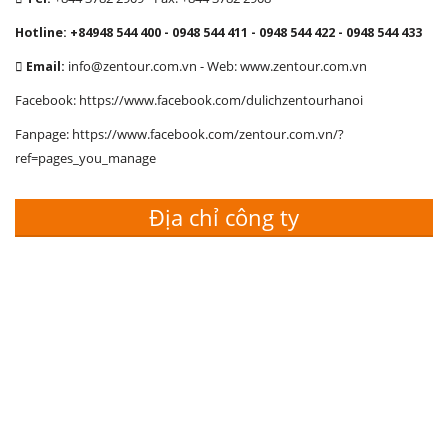
VPGD: Tầng 4, Số 3-A24 Ngõ 385 Hoàng Quốc Việt, Cầu Giấy, Hà
Nội
Tel:
+844 3782 2909 - Fax: +844 3782 2908
Hotline: +84948 544 400 - 0948 544 411 - 0948 544 422 - 0948 544 433
Email:
info@zentour.com.vn
- Web: www.zentour.com.vn
Facebook: https://www.facebook.com/dulichzentourhanoi
Fanpage: https://www.facebook.com/zentour.com.vn/?
ref=pages_you_manage
Địa chỉ công ty