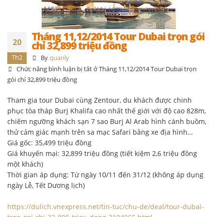
Tháng 11,12/2014 Tour Dubai trọn gói
20
chỉ 32,899 triệu đồng
Th2
By
quanly
Chức năng bình luận bị tắt
ở Tháng 11,12/2014 Tour Dubai trọn
gói chỉ 32,899 triệu đồng
Tham gia tour Dubai cùng Zentour, du khách được chinh
phục tòa tháp Burj Khalifa cao nhất thế giới với độ cao 828m,
chiêm ngưỡng khách sạn 7 sao Burj Al Arab hình cánh buồm,
thử cảm giác mạnh trên sa mạc Safari bằng xe địa hình…
Giá gốc: 35,499 triệu đồng
Giá khuyến mại: 32,899 triệu đồng (tiết kiệm 2,6 triệu đồng
một khách)
Thời gian áp dụng: Từ ngày 10/11 đến 31/12 (không áp dụng
ngày Lễ, Tết Dương lịch)
https://dulich.vnexpress.net/tin-tuc/chu-de/deal/tour-dubai-