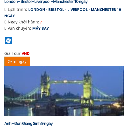
London – Bristol – Liverpool – Manchester 10 ngày
Lịch trình:
LONDON - BRISTOL - LIVERPOOL - MANCHESTER 10
NGÀY
Ngày khởi hành:
/
Vận chuyển:
MÁY BAY
Giá Tour
VNĐ
Xem ngay
Anh – Đón Giáng Sinh 9 ngày