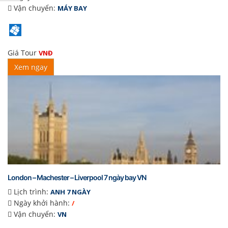
Vận chuyển:
MÁY BAY
Giá Tour
VNĐ
Xem ngay
London – Machester – Liverpool 7 ngày bay VN
Lịch trình:
ANH 7 NGÀY
Ngày khởi hành:
/
Vận chuyển:
VN