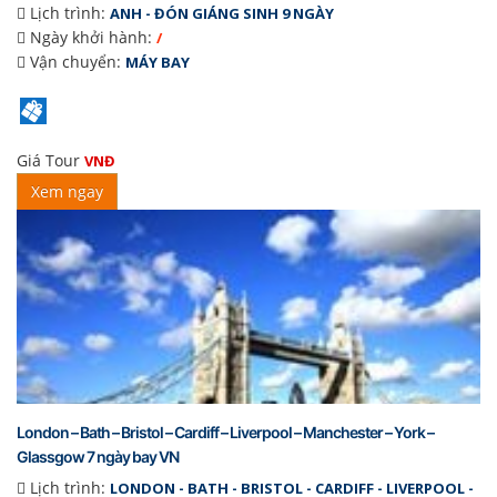
Lịch trình:
ANH - ĐÓN GIÁNG SINH 9 NGÀY
Ngày khởi hành:
/
Vận chuyển:
MÁY BAY
Giá Tour
VNĐ
Xem ngay
London – Bath – Bristol – Cardiff – Liverpool – Manchester – York –
Glassgow 7 ngày bay VN
Lịch trình:
LONDON - BATH - BRISTOL - CARDIFF - LIVERPOOL -