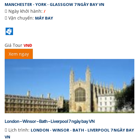
MANCHESTER - YORK - GLASSGOW 7 NGÀY BAY VN
Ngày khởi hành:
/
Vận chuyển:
MÁY BAY
Giá Tour
VNĐ
Xem ngay
London – Winsor – Bath – Liverpool 7 ngày bay VN
Lịch trình:
LONDON - WINSOR - BATH - LIVERPOOL 7 NGÀY BAY
VN