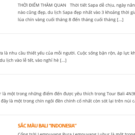
THỜI ĐIỂM THĂM QUAN Thời tiết Sapa dễ chịu, ngày nắng
nào cũng đẹp, du lịch Sapa đẹp nhất vào 3 khoảng thời g
lúa chín vàng cuối tháng 8 đến tháng cuối tháng [...]
, vừa là nhu cầu thiết yếu của mỗi người. Cuộc sống bận rộn, áp lự
 lịch vào lễ tết, vào nghỉ hè [...]
 là một trong những điểm đến được yêu thích trong Tour Bali 4
y là một trong chín ngôi đền chính cổ nhất còn sót lại trên núi cao
SẮC MÀU BALI “INDONESIA”
Cổng trời Lempuyang Pura Lempuyang Luhur là một trong