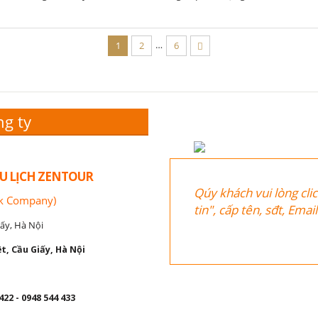
…
1
2
6
ng ty
U LỊCH ZENTOUR
Qúy khách vui lòng cli
ck Company)
tin", cấp tên, sđt, Ema
ấy, Hà Nội
t, Cầu Giấy, Hà Nội
422 - 0948 544 433