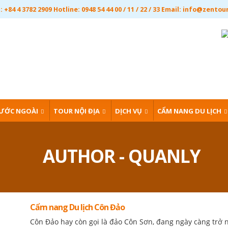
 +84 4 3782 2909 Hotline: 0948 54 44 00 / 11 / 22 / 33 Email:
info@zentou
ƯỚC NGOÀI
TOUR NỘI ĐỊA
DỊCH VỤ
CẨM NANG DU LỊCH
AUTHOR - QUANLY
Cẩm nang Du lịch Côn Đảo
Côn Đảo hay còn gọi là đảo Côn Sơn, đang ngày càng trở n