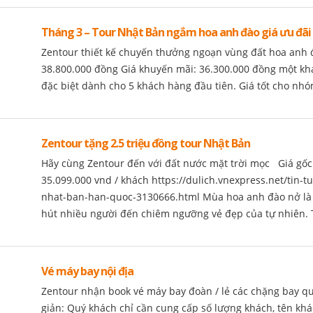
Tháng 3 – Tour Nhật Bản ngắm hoa anh đào giá ưu đãi
Zentour thiết kế chuyến thưởng ngoạn vùng đất hoa anh đà
38.800.000 đồng Giá khuyến mãi: 36.300.000 đồng một kh
đặc biệt dành cho 5 khách hàng đầu tiên. Giá tốt cho nhóm
Zentour tặng 2.5 triệu đồng tour Nhật Bản
Hãy cùng Zentour đến với đất nước mặt trời mọc Giá gốc:
35.099.000 vnd / khách https://dulich.vnexpress.net/tin-t
nhat-ban-han-quoc-3130666.html Mùa hoa anh đào nở là
hút nhiều người đến chiêm ngưỡng vẻ đẹp của tự nhiên. Thậ
Vé máy bay nội địa
Zentour nhận book vé máy bay đoàn / lẻ các chặng bay q
giản: Quý khách chỉ cần cung cấp số lượng khách, tên kh