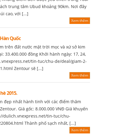
cách trung tâm Ubud khoảng 90km. Nơi đây
 cao, với [...]
Xem thêm
, Hàn Quốc
m trên đất nước mặt trời mọc và xứ sở kim
ại: 33.400.000 đồng Khởi hành ngày: 17, 24,
h.vnexpress.net/tin-tuc/chu-de/deal/giam-2-
html Zentour sẽ [...]
Xem thêm
hè 2015.
n đẹp nhất hành tinh với các điểm thăm
 Zentour. Giá gốc: 8.000.000 VNĐ Giá khuyến
//dulich.vnexpress.net/tin-tuc/chu-
20804.html Thành phố sạch nhất, [...]
Xem thêm