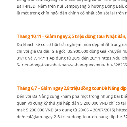
Bali 4N3Đ. Nằm trên núi Lempuyang ở hướng Đông Bali, 
là một trong chín ngôi đền chính cổ nhất còn sót lại trên núi
Tháng 10,11 – Giảm ngay 2,5 triệu đồng tour Nhật Bản
Du khách sẽ có cơ hội trải nghiệm mùa đẹp nhất trong nă
chi với giá ưu đãi. Giá gốc: 35.900.000 đồng Giá khuyến m
31/10 và 7, 14/11 Áp dụng từ 20/9 đến 20/11 https://dulic
5-trieu-dong-tour-nhat-ban-va-han-quoc-mua-thu-3282551.
Tháng 6,7 – Giảm ngay 2,8 triệu đồng tour Đà Nẵng dịp 
Đến với Đà Nẵng cùng khám phá một trong những bãi biể
quan vô cùng kỳ thú giá hấp dẫn 5.200.000 VNĐ chỉ có tại
mại: 5.200.000 VNĐ (Áp dụng từ 20/05 – 30/07/2015) https:
de/deal/giam-ngay-2-8-trieu-dong-tour-da-nang-dip-he-32