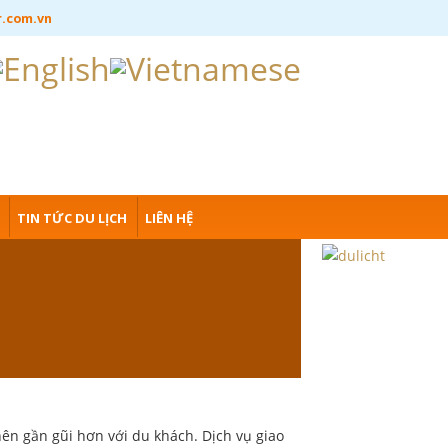
r.com.vn
TIN TỨC DU LỊCH
LIÊN HỆ
ên gần gũi hơn với du khách. Dịch vụ giao