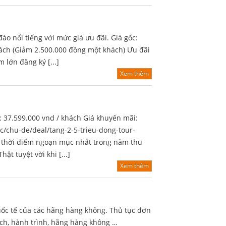
o nổi tiếng với mức giá ưu đãi. Giá gốc:
ách (Giảm 2.500.000 đồng một khách) Ưu đãi
 lớn đăng ký [...]
Xem thêm
 37.599.000 vnd / khách Giá khuyến mãi:
uc/chu-de/deal/tang-2-5-trieu-dong-tour-
 thời điểm ngoạn mục nhất trong năm thu
t tuyệt vời khi [...]
Xem thêm
uốc tế của các hãng hàng không. Thủ tục đơn
ách, hành trình, hãng hàng không …