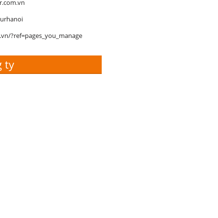
r.com.vn
ourhanoi
m.vn/?ref=pages_you_manage
 ty