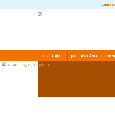
Contact:
GIỚI THIỆU
LỊCH KHỞI HÀNH
TOUR N