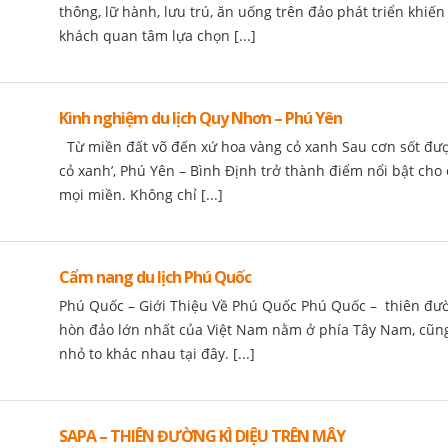
thông, lữ hành, lưu trú, ăn uống trên đảo phát triển khiế
khách quan tâm lựa chọn [...]
Kinh nghiệm du lịch Quy Nhơn – Phú Yên
Từ miền đất võ đến xứ hoa vàng cỏ xanh Sau cơn sốt được
cỏ xanh’, Phú Yên – Bình Định trở thành điểm nổi bật ch
mọi miền. Không chỉ [...]
Cẩm nang du lịch Phú Quốc
Phú Quốc – Giới Thiệu Về Phú Quốc Phú Quốc – thiên đườn
hòn đảo lớn nhất của Việt Nam nằm ở phía Tây Nam, cũng
nhỏ to khác nhau tại đây. [...]
SAPA – THIÊN ĐƯỜNG KÌ DIỆU TRÊN MÂY