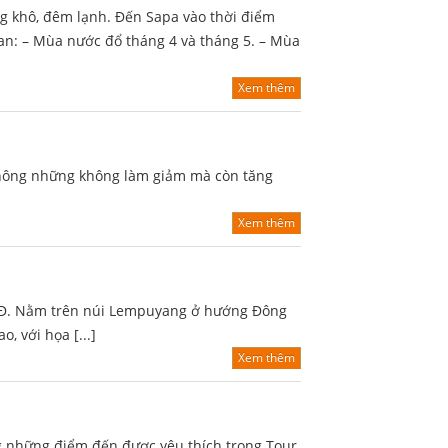
 khô, đêm lạnh. Đến Sapa vào thời điểm
ian: – Mùa nước đổ tháng 4 và tháng 5. – Mùa
Xem thêm
c không những không làm giảm mà còn tăng
Xem thêm
N3Đ. Nằm trên núi Lempuyang ở hướng Đông
, với họa [...]
Xem thêm
 những điểm đến được yêu thích trong Tour