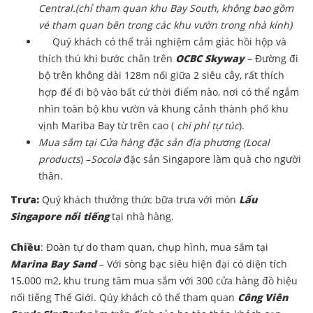
Central.(chỉ tham quan khu Bay South, không bao gồm
vé tham quan bên trong các khu vườn trong nhà kính)
Quý khách có thể trải nghiệm cảm giác hồi hộp và
thích thú khi bước chân trên
OCBC Skyway
– Đường đi
bộ trên không dài 128m nối giữa 2 siêu cây, rất thích
hợp để đi bộ vào bất cứ thời điểm nào, nơi có thể ngắm
nhìn toàn bộ khu vườn và khung cảnh thành phố khu
vịnh Mariba Bay từ trên cao (
chi phí tự túc
).
Mua sắm tại Cửa hàng đặc sản địa phương (Local
products
) –
Socola
đặc sản Singapore làm quà cho người
thân.
Trưa:
Quý khách thưởng thức bữa trưa với món
Lẩu
Singapore nổi tiếng
tại nhà hàng.
Chiều
: Đoàn tự do tham quan, chụp hình, mua sắm tại
Marina Bay Sand
– Với sòng bạc siêu hiện đại có diện tích
15.000 m2, khu trung tâm mua sắm với 300 cửa hàng đồ hiệu
nổi tiếng Thế Giới. Qúy khách có thể tham quan
Công Viên