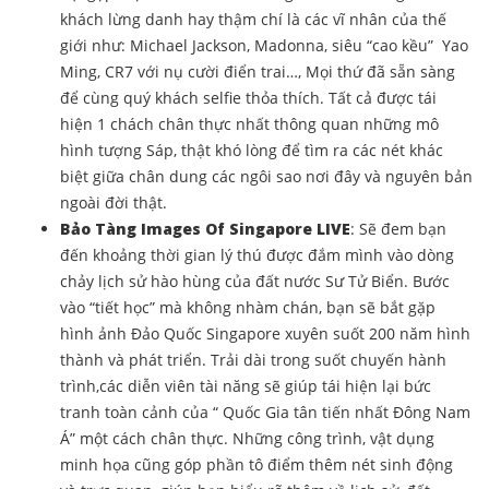
khách lừng danh hay thậm chí là các vĩ nhân của thế
giới như: Michael Jackson, Madonna, siêu “cao kều”
Yao
Ming, CR7 với nụ cười điển trai…, Mọi thứ đã sẵn sàng
để cùng quý khách selfie thỏa thích. Tất cả được tái
hiện 1 chách chân thực nhất thông quan những mô
hình tượng Sáp, thật khó lòng để tìm ra các nét khác
biệt giữa chân dung các ngôi sao nơi đây và nguyên bản
ngoài đời thật.
Bảo Tàng Images Of Singapore LIVE
: Sẽ đem bạn
đến khoảng thời gian lý thú được đắm mình vào dòng
chảy lịch sử hào hùng của đất nước Sư Tử Biển
. Bước
vào “tiết học” mà không nhàm chán, bạn sẽ bắt gặp
hình ảnh Đảo Quốc Singapore xuyên suốt 200 năm hình
thành và phát triển. Trải dài trong suốt chuyến hành
trình,các diễn viên tài năng sẽ giúp tái hiện lại bức
tranh toàn cảnh của “ Quốc Gia tân tiến nhất Đông Nam
Á” một cách chân thực. Những công trình, vật dụng
minh họa cũng góp phần tô điểm thêm nét sinh động