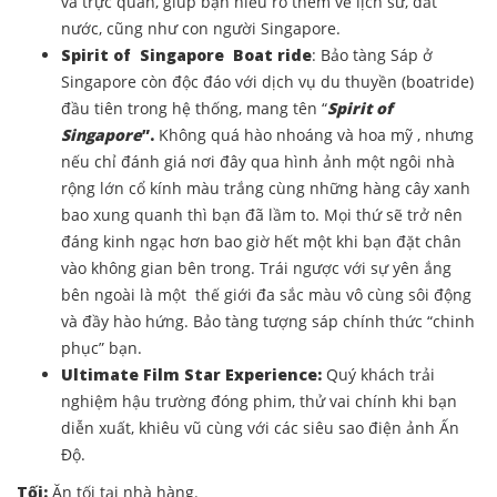
và trực quan, giúp bạn hiểu rõ thêm về lịch sử, đất
nước, cũng như con người Singapore.
Spirit of Singapore
Boat ride
: Bảo tàng Sáp ở
Singapore còn độc đáo với dịch vụ du thuyền (boatride)
đầu tiên trong hệ thống, mang tên “
Spirit of
Singapore
”.
Không quá hào nhoáng và hoa mỹ , nhưng
nếu chỉ đánh giá nơi đây qua hình ảnh một ngôi nhà
rộng lớn cổ kính màu trắng cùng những hàng cây xanh
bao xung quanh thì bạn đã lầm to. Mọi thứ sẽ trở nên
đáng kinh ngạc hơn bao giờ hết một khi bạn đặt chân
vào không gian bên trong. Trái ngược với sự yên ắng
bên ngoài là một thế giới đa sắc màu vô cùng sôi động
và đầy hào hứng. Bảo tàng tượng sáp chính thức “chinh
phục” bạn.
Ultimate Film Star Experience:
Quý khách trải
nghiệm hậu trường đóng phim, thử vai chính khi bạn
diễn xuất, khiêu vũ cùng với các siêu sao điện ảnh Ấn
Độ.
Tối:
Ăn tối tại nhà hàng.