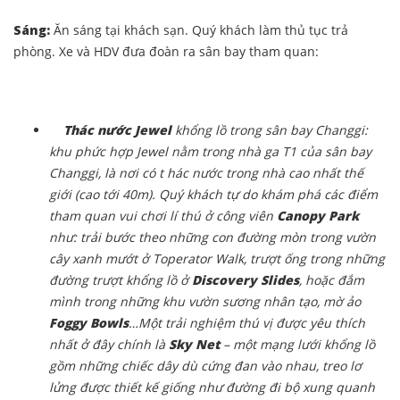
Sáng:
Ăn sáng tại khách sạn. Quý khách làm thủ tục trả
phòng. Xe và HDV đưa đoàn ra sân bay tham quan:
Thác nước Jewel
khổng lồ trong sân bay Changgi:
khu phức hợp Jewel nằm trong nhà ga T1 của sân bay
Changgi, là nơi có t hác nước trong nhà cao nhất thế
giới (cao tới 40m). Quý khách tự do khám phá các điểm
tham quan vui chơi lí thú ở công viên
Canopy Park
như: trải bước theo những con đường mòn trong vườn
cây xanh mướt ở Toperator Walk, trượt ống trong những
đường trượt khổng lồ ở
Discovery Slides
, hoặc đắm
mình trong những khu vườn sương nhân tạo, mờ ảo
Foggy Bowls
…Một trải nghiệm thú vị được yêu thích
nhất ở đây chính là
Sky Net
– một mạng lưới khổng lồ
gồm những chiếc dây dù cứng đan vào nhau, treo lơ
lửng được thiết kế giống như đường đi bộ xung quanh