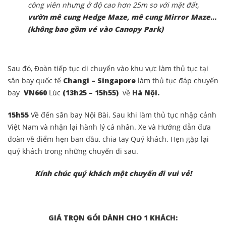
công viên nhưng ở độ cao hơn 25m so với mặt đất,
vườn mê cung Hedge Maze, mê cung Mirror Maze…
(không bao gồm vé vào Canopy Park)
Sau đó, Đoàn tiếp tục di chuyển vào khu vực làm thủ tục tại
sân bay quốc tế
Changi – Singapore
làm thủ tục đáp chuyến
bay
VN660
L
úc
(13h25 – 15h55)
về
Hà Nội.
15h55
Về đến sân bay Nội Bài. Sau khi làm thủ tục nhập cảnh
Việt Nam và nhận lại hành lý cá nhân. Xe và Hướng dẫn đưa
đoàn về điểm hẹn ban đầu, chia tay Quý khách. Hẹn gặp lại
quý khách trong những chuyến đi sau.
Kính chúc quý khách một chuyến đi vui vẻ!
GIÁ TRỌN GÓI DÀNH CHO 1 KHÁCH: