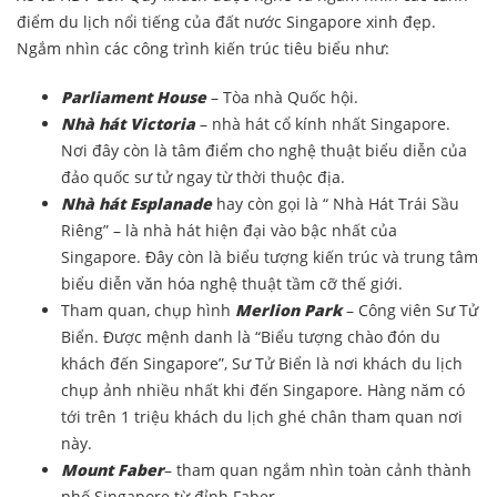
điểm du lịch nổi tiếng của đất nước Singapore xinh đẹp.
Ngắm nhìn các công trình kiến trúc tiêu biểu như:
Parliament House
– Tòa nhà Quốc hội.
Nhà hát Victoria
– nhà hát cổ kính nhất Singapore.
Nơi đây còn là tâm điểm cho nghệ thuật biểu diễn của
đảo quốc sư tử ngay từ thời thuộc địa.
Nhà hát Esplanade
hay còn gọi là “ Nhà Hát Trái Sầu
Riêng” – là nhà hát hiện đại vào bậc nhất của
Singapore. Đây còn là biểu tượng kiến trúc và trung tâm
biểu diễn văn hóa nghệ thuật tầm cỡ thế giới.
Tham quan, chụp hình
Merlion Park
– Công viên Sư Tử
Biển. Được mệnh danh là “Biểu tượng chào đón du
khách đến Singapore”, Sư Tử Biển là nơi khách du lịch
chụp ảnh nhiều nhất khi đến Singapore. Hàng năm có
tới trên 1 triệu khách du lịch ghé chân tham quan nơi
này.
Mount Faber
– tham quan ngắm nhìn toàn cảnh thành
phố Singapore từ đỉnh Faber