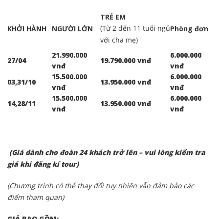
TRẺ EM
(Từ 2 đến 11 tuổi ngủ
KHỞI HÀNH
NGƯỜI LỚN
Phòng đơn
với cha mẹ)
21.990.000
6.000.000
27/04
19.790.000 vnđ
vnđ
vnđ
15.500.000
6.000.000
03,31/10
13.950.000 vnđ
vnđ
vnđ
15.500.000
6.000.000
14,28/11
13.950.000 vnđ
vnđ
vnđ
(Giá dành cho đoàn 24 khách trở lên – vui lòng kiểm tra
giá khi đăng kí tour)
(Chương trình có thể thay đổi tuy nhiên vẫn đảm bảo các
điểm tham quan)
GIÁ BAO GỒM: