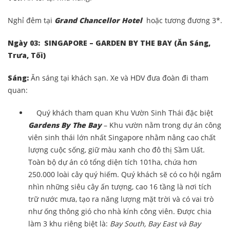
Nghỉ đêm tại
Grand Chancellor Hotel
hoặc tương đương 3*.
Ngày 03: SINGAPORE – GARDEN BY THE BAY
(Ăn Sáng,
Trưa, Tối)
Sáng:
Ăn sáng tại khách sạn. Xe và HDV đưa đoàn đi tham
quan:
Quý khách tham quan Khu Vườn Sinh Thái đặc biệt
Gardens By The Bay
– Khu vườn nằm trong dự án công
viên sinh thái lớn nhất Singapore nhằm nâng cao chất
lượng cuộc sống, giữ màu xanh cho đô thị Sầm Uất.
Toàn bộ dự án có tổng diện tích 101ha, chứa hơn
250.000 loài cây quý hiếm. Quý khách sẽ có co hội ngắm
nhìn những siêu cây ấn tượng, cao 16 tầng là nơi tích
trữ nước mưa, tạo ra năng lượng mặt trời và có vai trò
như ống thông gió cho nhà kính công viên. Được chia
làm 3 khu riêng biệt là:
Bay South, Bay East và Bay