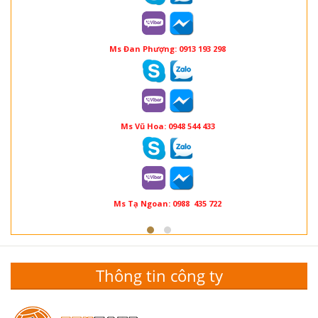
Ms Đan Phượng: 0913 193 298
Ms Vũ Hoa: 0948 544 433
Ms Tạ Ngoan: 0988 435 722
Thông tin công ty