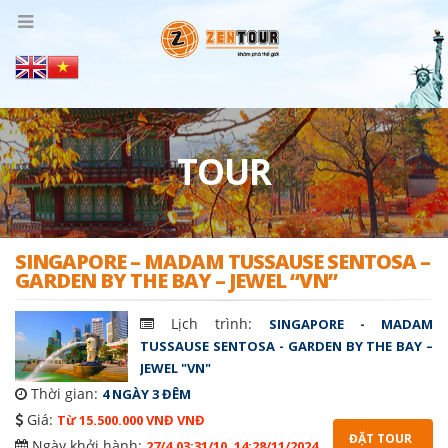
TOUR
SINGAPORE – MADAM TUSSAUSE SENTOSA –
GARDEN BY THE BAY – JEWEL “VN”
Lịch trình:
SINGAPORE - MADAM
TUSSAUSE SENTOSA - GARDEN BY THE BAY –
JEWEL "VN"
Thời gian:
4 NGÀY 3 ĐÊM
Giá:
Từ 15.500.000 VNĐ VNĐ
ĐẶT TOUR
Ngày khởi hành:
27/4,03;31/10 .14;28/11/2024