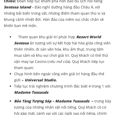
Chiều:
Đoàn tiếp tục khám phá hòn đảo du lịch nổi tiếng
Sentosa Island
– Đảo nghỉ dưỡng hàng đầu Châu Á, với
những bãi biển trong vắt, những điểm tham quan thú vị và
khung cảnh nhiệt đới. Hòn đảo của niềm vui chắc chắn sẽ
khiến bạn mê mẩn.
Tham quan khu giải trí phức hợp
Resort World
Sentosa
ấn tượng với sự kết hợp hài hòa giữa công viên
thiên nhiên, di sản văn hóa, khu ẩm thực, trung tâm
mua sắm và khu vui chơi giải trí. Quý khách có thể thử
vận may tại Casino (
nếu mở cửa
). Quý khách tiếp tục
tham quan:
Chụp hình bên ngoài công viên giải trí hàng đầu thế
giới
–
Universal Studio.
Tiếp tục trải nghiệm chương trình đặc biệt 4 trong 1 với:
Madame Tussauds
Bảo Tàng Tượng Sáp – Madame Tussauds
–
trưng bày
tượng của những nhân vật nổi tiếng, Quý khách có cơ
hội gặp mặt, sánh vai với các ngôi sao nổi tiếng, chính