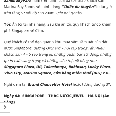
Sands SkyPark
nằm trên đỉnh của ba tòa tháp khách sạn
Marina Bay Sands với hình dạng
“Chiếc du thuyền”
lơ lửng ở
trên tầng 57 với độ cao 200m. (
chi phí tự túc
).
Tối:
Ăn tối tại nhà hàng. Sau khi ăn tối, quý khách tự do khám
phá Singapore về đêm.
Quý khách có thể dạo quanh khu mua sắm sầm uất của đất
nước Singapore:
đường Orchard – nơi tập trung rất nhiều
khách sạn 4 – 5 sao tráng lệ, những quán bar sôi động, những
quán café sang trọng và những siêu thị nổi tiếng như
Singapura Plaza, OG, Takasimaya, Robinson, Lucky Plaza,
Vivo City, Marina Square, Cửa hàng miễn thuế (DFS) v.v…
Nghỉ đêm tại
Grand Chancellor Hotel
hoặc tương đương 3*.
Ngày 04: SINGAPORE – THÁC NƯỚC JEWEL – HÀ NỘI
(Ăn
Sáng)