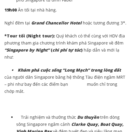
19h00
Ăn tối tại nhà hàng.
Nghỉ đêm tại
Grand Chancellor Hotel
hoặc tương đương 3*.
*Tour tối (Night tour):
Quý khách có thể cùng với HDV địa
phương tham gia chương trình khám phá Singapore về đêm
“Singapore by Night”
(
chi phí tự túc
)
hấp dẫn và mới lạ
như:
• Khám phá cuộc sống “Long Mạch” trong lòng đất
của người dân Singapore bằng hệ thống Tàu điện ngầm MRT
– phi như bay đến các điểm bạn muốn chỉ trong
chớp mắt.
Trải nghiệm và thưởng thức
Du thuyền
trên dòng
sông Singapore ngắm cảnh
Clarke Quay, Boat Quay,
Vịnh Marina Bay
về đêm tuyệt đẹp và siêu lãng mạn.