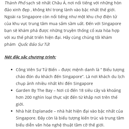
Thành Phố
sạch sẽ nhất Châu Á, nơi nổi tiếng với những hòn
đảo xinh đẹp , không khí trong lành vào bậc nhất thế giới.
Ngoài ra Singapore còn nổi tiếng như một khu chợ điện tử
của khu vực trung tâm mua sắm sầm uất. Đến với Singapore
bạn sẽ khám phá được những truyền thống cổ xưa hòa hợp
với xu thế phát triển hiện đại. Hãy cùng chúng tôi khám
phám
Quốc Đảo Sư Tử
!
Nét đặc sắc chương trình:
Công Viên Sư Tử Biển – được mệnh danh là “ Biểu tượng
chào đón du khách đến Singapore”. Là nơi khách du lịch
chụp ảnh nhiều nhất khi đến Singapore
Garden By The Bay – Nơi có đến 18 siêu cây và khoảng
hơn 200 nghìn loại thực vật đến từ khắp nơi trên thế
giới.
Nhà hát Esplanade – nhà hát hiện đại vào bậc nhất của
Singapore. Đây còn là biểu tượng kiến trúc và trung tâm
biểu diễn văn hóa nghệ thuật tầm cỡ thế giới.