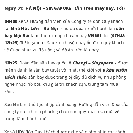
Ngày 01: HÀ NỘI – SINGAPORE
(Ăn trên máy bay, Tối)
04H00
Xe và Hướng dẫn viên của Công ty
sẽ đón Quý khách
tại
Nhà Hát Lớn
–
Hà Nội
, sau đó đoàn khởi hành lên
sân
bay Nội Bài
làm thủ tục đáp chuyến bay
VN661
, lúc
(
07H45 –
12h25
)
đi Singapore. Sau khi chuyến bay ổn định quý khách
sẽ được phục vụ đồ uống và đồ ăn trên tàu bay.
12h25
Đoàn đến sân bay quốc tế
Changi – Singapore
–
được
mệnh danh là sân bay tuyệt vời nhất thế giới với
6 khu vườn
Bách Thảo
, sân bay được trang bị đầy đủ dịch vụ như phòng
nghe nhạc, hồ bơi, khu giải trí, khách sạn, trung tâm mua
sắm.
Sau khi làm thủ tục nhập cảnh xong. Hướng dẫn viên & xe của
công ty du lịch địa phương chào đón quý khách và đưa về
trung tâm thành phố:
Xe và HDV đón Qúy khách được nghe và ngắm nhìn các cảnh