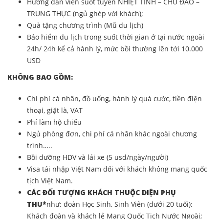
Hướng dẫn viên suốt tuyến NHIỆT TÌNH – CHU ĐÁO –
TRUNG THỰC (ngủ ghép với khách);
Quà tặng chương trình (Mũ du lịch)
Bảo hiểm du lịch trong suốt thời gian ở tại nước ngoài
24h/ 24h kể cả hành lý, mức bồi thường lên tới 10.000
USD
KHÔNG BAO GỒM:
Chi phí cá nhân, đồ uống, hành lý quá cước, tiền điện
thoại, giặt là, VAT
Phí làm hộ chiếu
Ngủ phòng đơn, chi phí cá nhân khác ngoài chương
trình…..
Bồi dưỡng HDV và lái xe (5 usd/ngày/người)
Visa tái nhập Việt Nam đối với khách không mang quốc
tịch Việt Nam.
CÁC ĐỐI TƯỢNG KHÁCH THUỘC DIỆN PHỤ
THU*
như: đoàn Học Sinh, Sinh Viên (dưới 20 tuổi);
Khách đoàn và khách lẻ Mang Quốc Tịch Nước Ngoài;