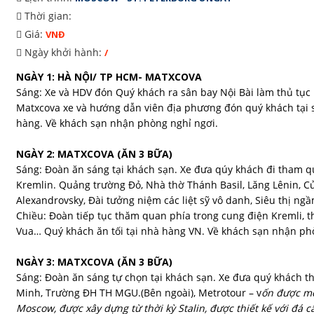
Thời gian:
Giá:
VNĐ
Ngày khởi hành:
/
NGÀY 1: HÀ NỘI/ TP HCM- MATXCOVA
Sáng: Xe và HDV đón Quý khách ra sân bay Nội Bài làm thủ tục
Matxcova xe và hướng dẫn viên địa phương đón quý khách tại 
hàng. Về khách sạn nhận phòng nghỉ ngơi.
NGÀY 2: MATXCOVA (ĂN 3 BỮA)
Sáng: Đoàn ăn sáng tại khách sạn. Xe đưa qúy khách đi tham 
Kremlin. Quảng trường Đỏ, Nhà thờ Thánh Basil, Lăng Lênin, 
Alexandrovsky, Đài tưởng niệm các liệt sỹ vô danh, Siêu thị ng
Chiều: Đoàn tiếp tục thăm quan phía trong cung điện Kremli, 
Vua… Quý khách ăn tối tại nhà hàng VN. Về khách sạn nhận ph
NGÀY 3: MATXCOVA (ĂN 3 BỮA)
Sáng: Đoàn ăn sáng tự chọn tại khách sạn. Xe đưa quý khách 
Minh, Trường ĐH TH MGU.(Bên ngoài), Metrotour – v
ốn được mệ
Moscow, được xây dựng từ thời kỳ Stalin, được thiết kế với đá c