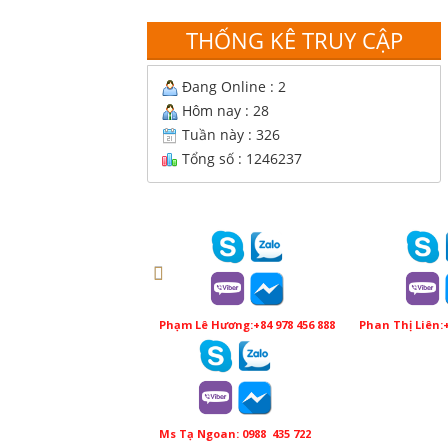
THỐNG KÊ TRUY CẬP
Đang Online : 2
Hôm nay : 28
Tuần này : 326
Tổng số : 1246237
Phạm Lê Hương:+84 978 456 888
Phan Thị Liên:+
Ms Tạ Ngoan: 0988 435 722