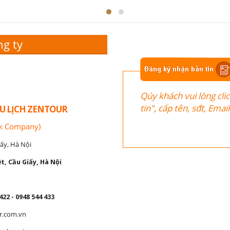
ng ty
Qúy khách vui lòng cli
tin", cấp tên, sđt, Ema
U LỊCH ZENTOUR
ck Company)
ấy, Hà Nội
t, Cầu Giấy, Hà Nội
422 - 0948 544 433
r.com.vn