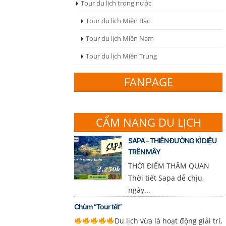
Tour du lịch trong nước
Tour du lịch Miền Bắc
Tour du lịch Miền Nam
Tour du lịch Miền Trung
FANPAGE
CẨM NANG DU LỊCH
SAPA – THIÊN ĐƯỜNG KÌ DIỆU
TRÊN MÂY
THỜI ĐIỂM THĂM QUAN
Thời tiết Sapa dễ chịu,
ngày...
Chùm “Tour tết”
Du lịch vừa là hoạt động giải trí,