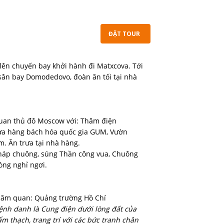
ĐẶT TOUR
 lên chuyến bay khởi hành đi Matxcova. Tới
sân bay Domodedovo, đoàn ăn tối tại nhà
quan thủ đô Moscow với: Thăm điện
Cửa hàng bách hóa quốc gia GUM, Vườn
ầm. Ăn trưa tại nhà hàng.
tháp chuông, súng Thần công vua, Chuông
òng nghỉ ngơi.
thăm quan: Quảng trường Hồ Chí
nh danh là Cung điện dưới lòng đất của
ẩm thạch, trang trí với các bức tranh chân