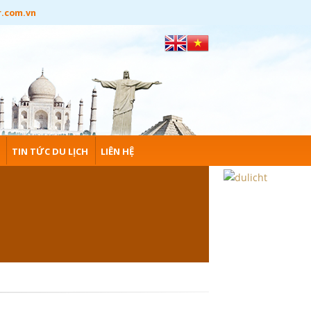
r.com.vn
TIN TỨC DU LỊCH
LIÊN HỆ