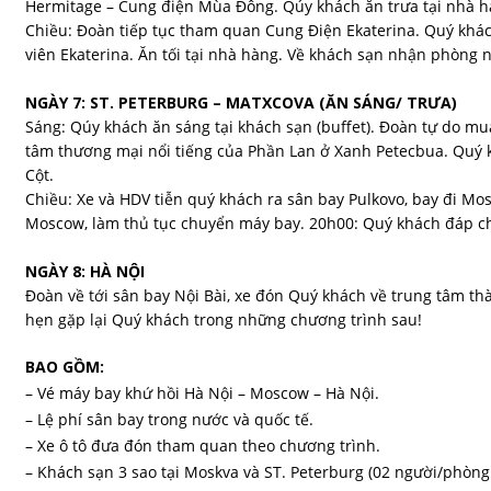
Hermitage – Cung điện Mùa Đông. Qúy khách ăn trưa tại nhà 
Chiều: Đoàn tiếp tục tham quan Cung Điện Ekaterina. Quý khá
viên Ekaterina. Ăn tối tại nhà hàng. Về khách sạn nhận phòng 
NGÀY 7: ST. PETERBURG – MATXCOVA (ĂN SÁNG/ TRƯA)
Sáng: Qúy khách ăn sáng tại khách sạn (buffet). Đoàn tự do m
tâm thương mại nổi tiếng của Phần Lan ở Xanh Petecbua. Quý 
Cột.
Chiều: Xe và HDV tiễn quý khách ra sân bay Pulkovo, bay đi Mo
Moscow, làm thủ tục chuyển máy bay. 20h00: Quý khách đáp c
NGÀY 8: HÀ NỘI
Đoàn về tới sân bay Nội Bài, xe đón Quý khách về trung tâm thà
hẹn gặp lại Quý khách trong những chương trình sau!
BAO GỒM:
– Vé máy bay khứ hồi Hà Nội – Moscow – Hà Nội.
– Lệ phí sân bay trong nước và quốc tế.
– Xe ô tô đưa đón tham quan theo chương trình.
– Khách sạn 3 sao tại Moskva và ST. Peterburg (02 người/phòn