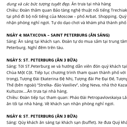
dung và các bức tượng tuỵêt đẹp.
Ăn trưa tại nhà hàng
Chiều: Đoàn thăm quan Bảo tàng nghệ thuật nổi tiếng Trechiak
tại phố đi bộ nổi tiếng của Moscow – phố Arbat. Shopping. Quý
nhận phòng nghỉ ngơi. Tự do dạo chơi và khám phá thành phố
NGÀY 4: MATXCOVA – SAINT PETERBURG (ĂN SÁNG)
Sáng: Ăn sáng tại khách sạn. Đoàn tự do mua sắm tại trung tâm
Peterburg. Nghỉ đêm trên tàu.
NGÀY 5: ST. PETERBURG (ĂN 3 BỮA)
Sáng: Tới ST.Peterburg xe và hướng dẫn viên đón quý khách tạ
Chùa Một Cột. Tiếp tục chương trình tham quan thành phố với
trong), Tượng Đài Ekaterina Đệ Nhị, Tượng đài Pie Đại Đế, Tượ
Thế (bên ngoài) “Strelka- đảo Vaxiliev”, sông Neva, nhà thờ Ka
Kultuzov.…Ăn trưa tại nhà hàng.
Chiều: Đoàn tiếp tục tham quan: Pháo Đài Petropavlovskaiya L
ăn tối tại nhà hàng. Về khách sạn nhận phòng nghỉ ngơi.
NGÀY 6: ST. PETERBURG (ĂN 3 BỮA)
Sáng: Qúy khách ăn sáng tại khách sạn (buffet). Xe đưa Quý k