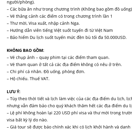
người/phòng).
– Các bữa ăn như trong chương trình (Không bao gồm đồ uống)
– Vé thắng cảnh các điểm có trong chương trình lần 1
– Thư mời, Visa xuất, nhập cảnh Nga.
– Hướng dẫn viên tiếng Việt suốt tuyến đi từ Việt Nam
– Bảo hiểm Du lịch suốt tuyến mức đền bù tối đa 50.000USD.
KHÔNG BAO GỒM:
– Vé chụp ảnh – quay phim tại các điểm tham quan.
– Vé tham quan ở tất cả các địa điểm không có nêu ở trên.
– Chi phí cá nhân. Đồ uống, phòng đơn.
– Hộ chiếu. Thuế VAT.
LƯU Ý:
– Tùy theo thời tiết và lịch làm việc của các địa điểm du lịch, lị
nhưng vẫn đảm bảo cho quý khách thăm hết các địa điểm du lị
– Lệ phí không hoàn lại 220 USD phí visa và thư mời trong trư
visa bất kỳ lý do nào.
– Giá tour sẽ được báo chính xác khi có lịch khởi hành và danh