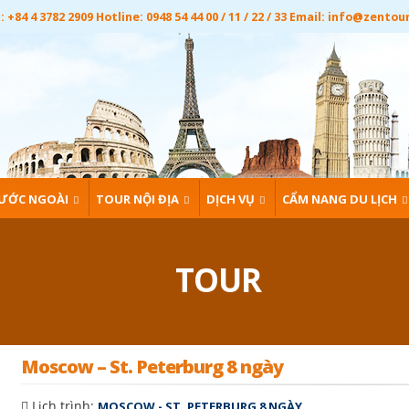
 +84 4 3782 2909 Hotline: 0948 54 44 00 / 11 / 22 / 33 Email:
info@zentou
ƯỚC NGOÀI
TOUR NỘI ĐỊA
DỊCH VỤ
CẨM NANG DU LỊCH
TOUR
Moscow – St. Peterburg 8 ngày
Lịch trình:
MOSCOW - ST. PETERBURG 8 NGÀY