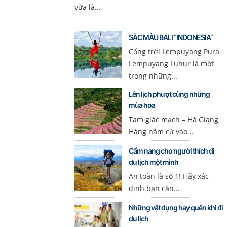
vừa là...
SẮC MÀU BALI “INDONESIA”
Cổng trời Lempuyang Pura
Lempuyang Luhur là một
trong những...
Lên lịch phượt cùng những
mùa hoa
Tam giác mạch – Hà Giang
Hàng năm cứ vào...
Cẩm nang cho người thích đi
du lịch một mình
An toàn là số 1! Hãy xác
định bạn cần...
Những vật dụng hay quên khi đi
du lịch