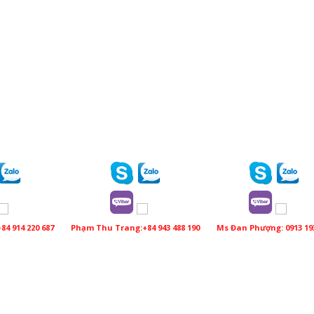
84 914 220 687
Phạm Thu Trang:+84 943 488 190
Ms Đan Phượng: 0913 19