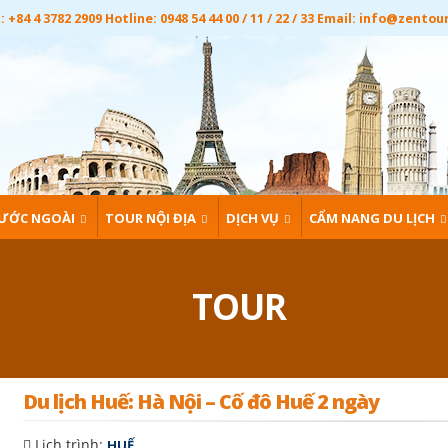
 +84 4 3782 2909 Hotline: 0948 54 44 00 / 11 / 22 / 33 Email:
info@zentou
ƯỚC NGOÀI
TOUR NỘI ĐỊA
DỊCH VỤ
CẨM NANG DU LỊCH
TOUR
Du lịch Huế: Hà Nội – Cố đô Huế 2 ngày
Lịch trình:
HUẾ