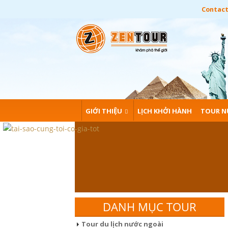
Contact:
GIỚI THIỆU
LỊCH KHỞI HÀNH
TOUR N
DANH MỤC TOUR
Tour du lịch nước ngoài