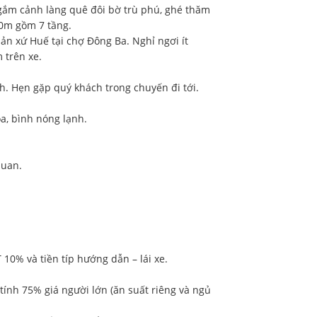
gắm cảnh làng quê đôi bờ trù phú, ghé thăm
20m gồm 7 tầng.
n xứ Huế tại chợ Đông Ba. Nghỉ ngơi ít
 trên xe.
ch. Hẹn gặp quý khách trong chuyến đi tới.
òa, bình nóng lạnh.
quan.
 10% và tiền típ hướng dẫn – lái xe.
 tính 75% giá người lớn (ăn suất riêng và ngủ