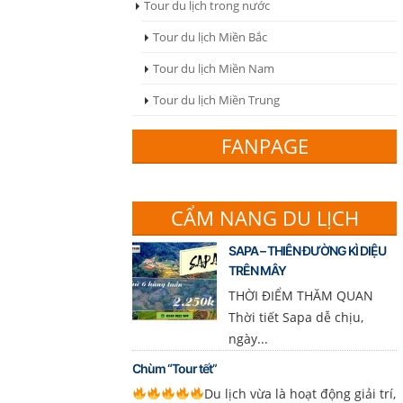
Tour du lịch trong nước
Tour du lịch Miền Bắc
Tour du lịch Miền Nam
Tour du lịch Miền Trung
FANPAGE
CẨM NANG DU LỊCH
SAPA – THIÊN ĐƯỜNG KÌ DIỆU
TRÊN MÂY
THỜI ĐIỂM THĂM QUAN
Thời tiết Sapa dễ chịu,
ngày...
Chùm “Tour tết”
Du lịch vừa là hoạt động giải trí,