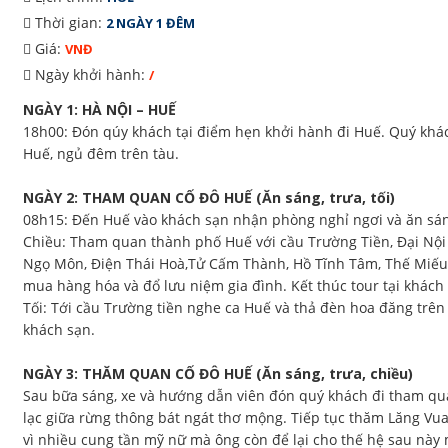
Thời gian:
2 NGÀY 1 ĐÊM
Giá:
VNĐ
Ngày khởi hành:
/
NGÀY 1: HÀ NỘI – HUẾ
18h00: Đón qúy khách tại điểm hẹn khởi hành đi Huế. Quý kh
Huế, ngủ đêm trên tàu.
NGÀY 2: THAM QUAN CỐ ĐÔ HUẾ (Ăn sáng, trưa, tối)
08h15: Đến Huế vào khách sạn nhận phòng nghỉ ngơi và ăn sá
Chiều: Tham quan thành phố Huế với cầu Trường Tiền, Đại Nội
Ngọ Môn, Điện Thái Hoà,Tử Cấm Thành, Hồ Tĩnh Tâm, Thế Miếu
mua hàng hóa và đổ lưu niệm gia đình. Kết thúc tour tại khách
Tối: Tới cầu Trường tiền nghe ca Huế và thả đèn hoa đăng tr
khách sạn.
NGÀY 3: THĂM QUAN CỐ ĐÔ HUẾ (Ăn sáng, trưa, chiều)
Sau bữa sáng, xe và hướng dẫn viên đón quý khách đi tham qu
lạc giữa rừng thông bát ngát thơ mộng. Tiếp tục thăm Lăng Vu
vì nhiều cung tần mỹ nữ mà ông còn để lại cho thế hệ sau này m