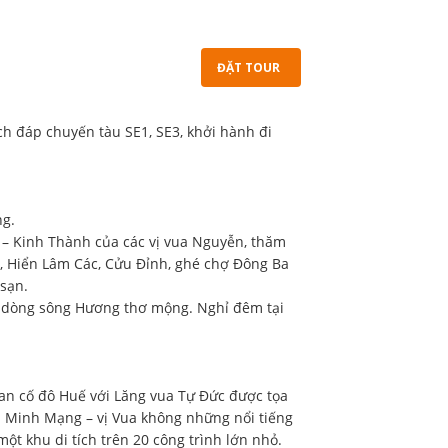
ĐẶT TOUR
ách đáp chuyến tàu SE1, SE3, khởi hành đi
ng.
 – Kinh Thành của các vị vua Nguyễn, thăm
, Hiển Lâm Các, Cửu Đỉnh, ghé chợ Đông Ba
 sạn.
ên dòng sông Hương thơ mộng. Nghỉ đêm tại
an cố đô Huế với Lăng vua Tự Đức được tọa
a Minh Mạng – vị Vua không những nổi tiếng
ột khu di tích trên 20 công trình lớn nhỏ.