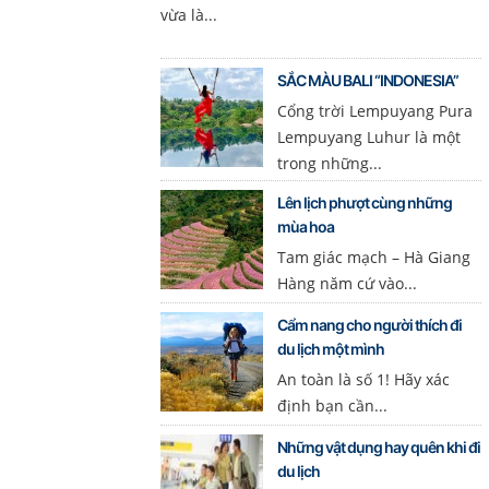
vừa là...
SẮC MÀU BALI “INDONESIA”
Cổng trời Lempuyang Pura
Lempuyang Luhur là một
trong những...
Lên lịch phượt cùng những
mùa hoa
Tam giác mạch – Hà Giang
Hàng năm cứ vào...
Cẩm nang cho người thích đi
du lịch một mình
An toàn là số 1! Hãy xác
định bạn cần...
Những vật dụng hay quên khi đi
du lịch