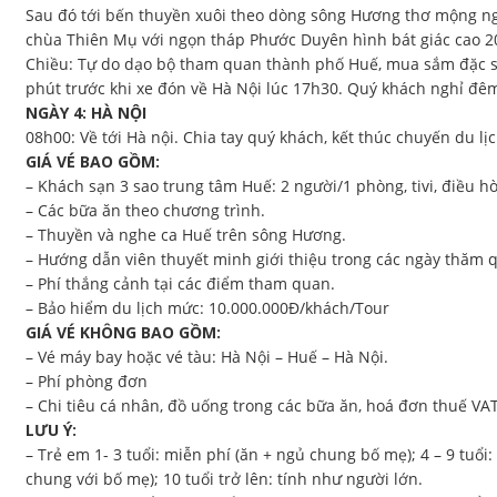
Sau đó tới bến thuyền xuôi theo dòng sông Hương thơ mộng n
chùa Thiên Mụ với ngọn tháp Phước Duyên hình bát giác cao 
Chiều: Tự do dạo bộ tham quan thành phố Huế, mua sắm đặc sả
phút trước khi xe đón về Hà Nội lúc 17h30. Quý khách nghỉ đêm
NGÀY 4: HÀ NỘI
08h00: Về tới Hà nội. Chia tay quý khách, kết thúc chuyến du lị
GIÁ VÉ BAO GỒM:
– Khách sạn 3 sao trung tâm Huế: 2 người/1 phòng, tivi, điều h
– Các bữa ăn theo chương trình.
– Thuyền và nghe ca Huế trên sông Hương.
– Hướng dẫn viên thuyết minh giới thiệu trong các ngày thăm 
– Phí thắng cảnh tại các điểm tham quan.
– Bảo hiểm du lịch mức: 10.000.000Đ/khách/Tour
GIÁ VÉ KHÔNG BAO GỒM:
– Vé máy bay hoặc vé tàu: Hà Nội – Huế – Hà Nội.
– Phí phòng đơn
– Chi tiêu cá nhân, đồ uống trong các bữa ăn, hoá đơn thuế VAT
LƯU Ý:
– Trẻ em 1- 3 tuổi: miễn phí (ăn + ngủ chung bố mẹ); 4 – 9 tuổi:
chung với bố mẹ); 10 tuổi trở lên: tính như người lớn.