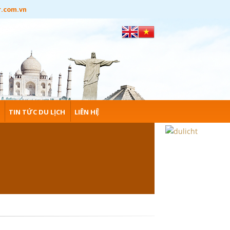
r.com.vn
TIN TỨC DU LỊCH
LIÊN HỆ