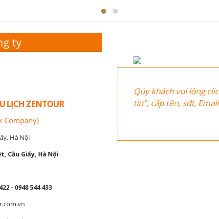
ng ty
Qúy khách vui lòng cli
tin", cấp tên, sđt, Ema
U LỊCH ZENTOUR
ck Company)
ấy, Hà Nội
t, Cầu Giấy, Hà Nội
422 - 0948 544 433
r.com.vn