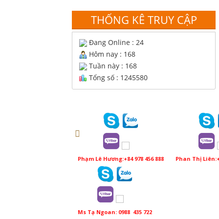
THỐNG KÊ TRUY CẬP
Đang Online : 24
Hôm nay : 168
Tuần này : 168
Tổng số : 1245580
Phạm Lê Hương:+84 978 456 888
Phan Thị Liên:+
Ms Tạ Ngoan: 0988 435 722